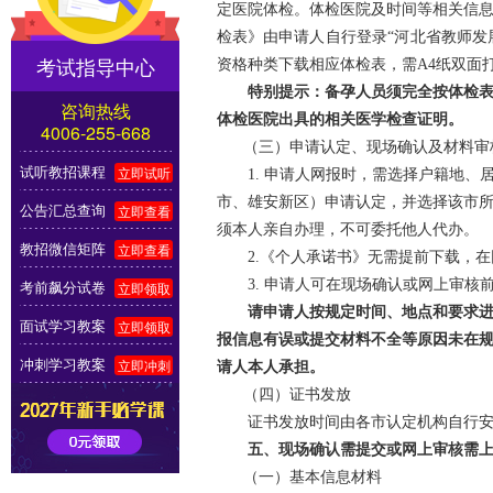
定医院体检。体检医院及时间等相关信
检表》由申请人自行登录“河北省教师发展与资格认
考试指导中心
资格种类下载相应体检表，需A4纸双面
特别提示：备孕人员须完全按体检表内
咨询热线
体检医院出具的相关医学检查证明。
4006-255-668
（三）申请认定、现场确认及材料审
试听教招课程
立即试听
1. 申请人网报时，需选择户籍地、
市、雄安新区）申请认定，并选择该市
公告汇总查询
立即查看
须本人亲自办理，不可委托他人代办。
教招微信矩阵
立即查看
2.《个人承诺书》无需提前下载，在
考前飙分试卷
3. 申请人可在现场确认或网上审核
立即领取
请申请人按规定时间、地点和要求进行
面试学习教案
立即领取
报信息有误或提交材料不全等原因未在
冲刺学习教案
立即冲刺
请人本人承担。
（四）证书发放
证书发放时间由各市认定机构自行安排
五、现场确认需提交或网上审核需
（一）基本信息材料