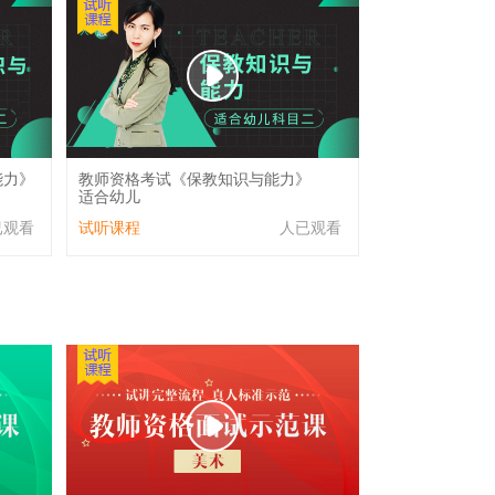
能力》
教师资格考试《保教知识与能力》
适合幼儿
已观看
试听课程
人已观看