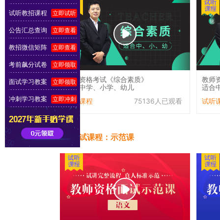
试听教招课程
立即试听
公告汇总查询
立即查看
教招微信矩阵
立即查看
考前飙分试卷
立即领取
教师资格考试《综合素质》
教师
面试学习教案
立即领取
适合中学、小学、幼儿
适合
冲刺学习教案
立即冲刺
试听课程
75136人已观看
试听
面试课程：示范课