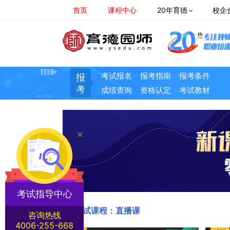
首页
课程中心
20年育德
校企
考试报名
报考指南
报考条件
报
考
成绩查询
资格认定
考试教材
×
考试指导中心
笔试课程：直播课
咨询热线
4006-255-668