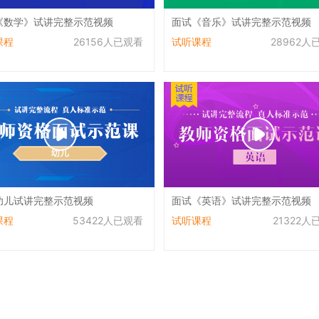
《数学》试讲完整示范视频
面试《音乐》试讲完整示范视频
课程
26156人已观看
试听课程
28962人
幼儿试讲完整示范视频
面试《英语》试讲完整示范视频
课程
53422人已观看
试听课程
21322人