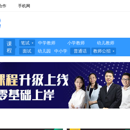
合作
手机网
笔试
中学教师
小学教师
幼儿教师
课
程
面试
幼儿园
中小学
普通话
教师公招