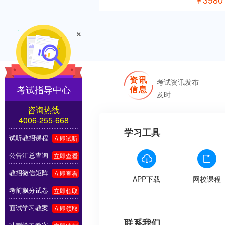
￥
×
资讯
考试资讯发布
考试指导中心
信息
及时
咨询热线
4006-255-668
学习工具
试听教招课程
立即试听
公告汇总查询
立即查看
教招微信矩阵
立即查看
APP下载
网校课程
考前飙分试卷
立即领取
面试学习教案
立即领取
联系我们