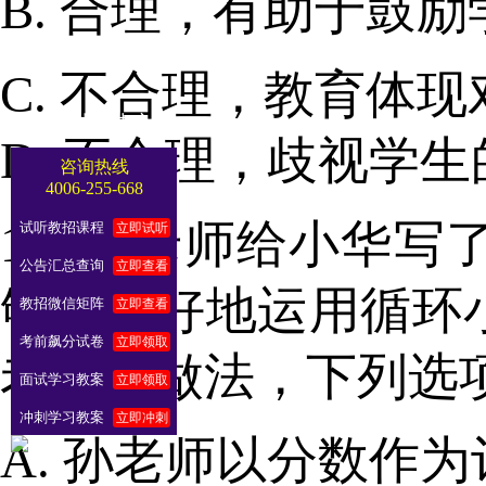
B. 合理，有助于鼓
C. 不合理，教育体
考试指导中心
D. 不合理，歧视学
咨询热线
4006-255-668
10. 孙老师给小华
试听教招课程
立即试听
公告汇总查询
立即查看
够非常好地运用循环
教招微信矩阵
立即查看
考前飙分试卷
立即领取
老师的做法，下列选项
面试学习教案
立即领取
冲刺学习教案
立即冲刺
A. 孙老师以分数作