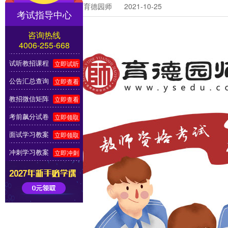
编辑：育德园师 2021-10-25
考试指导中心
咨询热线
4006-255-668
试听教招课程
立即试听
公告汇总查询
立即查看
教招微信矩阵
立即查看
考前飙分试卷
立即领取
面试学习教案
立即领取
冲刺学习教案
立即冲刺