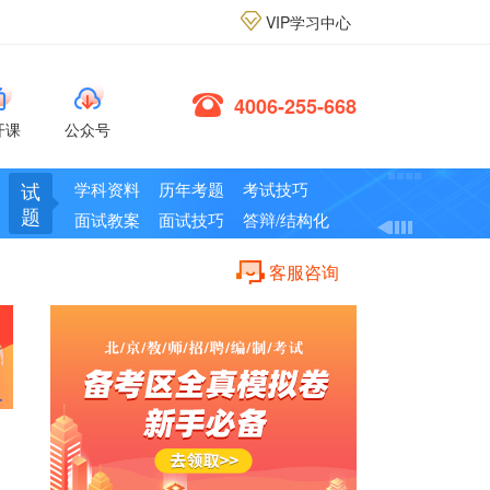
VIP学习中心
4006-255-668
开课
公众号
试
学科资料
历年考题
考试技巧
题
面试教案
面试技巧
答辩/结构化
客服咨询