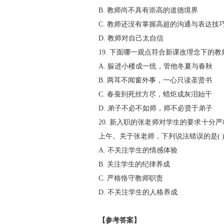
B. 教师尚不具有崇高的道德境界
C. 教师还没有掌握高超的沟通与表达技
D. 教师对自己太自信
19. 下面哪一观点符合新课改理念下的教师观
A. 躲进小楼成一统，管他冬夏与春秋
B. 两耳不闻窗外事，一心只读圣贤书
C. 春蚕到死丝方尽，蜡炬成灰泪始干
D. 弟子不必不如师，师不必贤于弟子
20. 新入职的张老师对学生的要求十
上午。关于张老师，下列说法错误的是( 
A. 不关注学生的情感体验
B. 关注学生的纪律养成
C. 严格恪守教师职责
D. 不关注学生的人格养成
【参考答案】