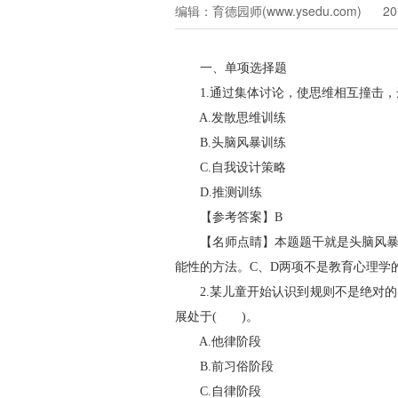
编辑：育德园师(www.ysedu.com) 201
一、单项选择题
1.通过集体讨论，使思维相互撞击，
A.发散思维训练
B.头脑风暴训练
C.自我设计策略
D.推测训练
【参考答案】B
【名师点睛】本题题干就是头脑风暴法
能性的方法。C、D两项不是教育心理学
2.某儿童开始认识到规则不是绝对的
展处于( )。
A.他律阶段
B.前习俗阶段
C.自律阶段