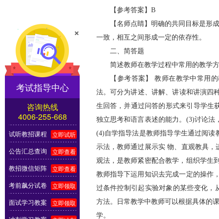
【参考答案】B
【名师点睛】明确的共同目标是形成班
×
一致，相互之间形成一定的依存性。
二、简答题
简述教师在教学过程中常用的教学方
【参考答案】 教师在教学中常用的教
考试指导中心
法。可分为讲述、讲解、讲读和讲演四种
咨询热线
生回答，并通过问答的形式来引导学生
4006-255-668
独立思考和语言表述的能力。(3)讨论
试听教招课程
(4)自学指导法是教师指导学生通过阅
立即试听
示法，教师通过展示实 物、直观教具，
公告汇总查询
立即查看
观法，是教师紧密配合教学，组织学生到
教招微信矩阵
立即查看
教师指导下运用知识去完成一定的操作，
考前飙分试卷
立即领取
过条件控制引起实验对象的某些变化，
面试学习教案
方法。日常教学中教师可以根据具体的
立即领取
学。