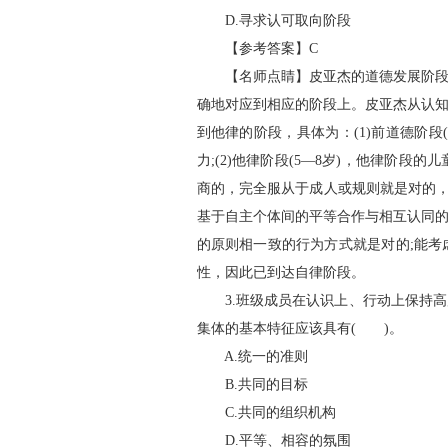
D.寻求认可取向阶段
【参考答案】C
【名师点睛】皮亚杰的道德发展阶段理
确地对应到相应的阶段上。皮亚杰从认
到他律的阶段，具体为：(1)前道德阶
力;(2)他律阶段(5—8岁)，他律阶
商的，完全服从于成人或规则就是对的，错
基于自主个体间的平等合作与相互认同
的原则相一致的行为方式就是对的;能
性，因此已到达自律阶段。
3.班级成员在认识上、行动上保持高
集体的基本特征应该具有( )。
A.统一的准则
B.共同的目标
C.共同的组织机构
D.平等、相容的氛围