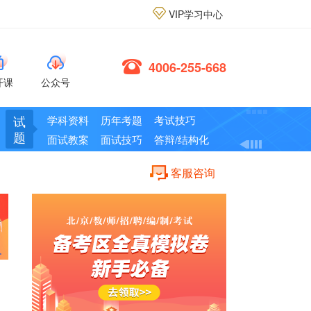
VIP学习中心
4006-255-668
开课
公众号
试
学科资料
历年考题
考试技巧
题
面试教案
面试技巧
答辩/结构化
客服咨询