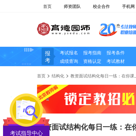
首页
师资团队
校企合作
手机网
报
考试报名
报考指南
报考条件
考
成绩查询
资格认定
考试教材
>
>
首页
结构化
教资面试结构化每日一练：在你课
×
教资面试结构化每日一练：在
考试指导中心