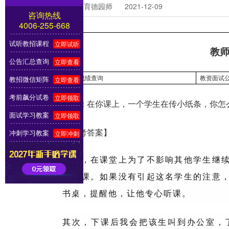
编辑：育德园师 2021-12-09
咨询热线
4006-255-668
试听教招课程
立即试听
教
公告汇总查询
立即查看
教招微信矩阵
教资成绩查询
教资面试
立即查看
考前飙分试卷
立即领取
问题：
在你课上，一个学生在传小纸条，你怎
面试学习教案
立即领取
冲刺学习教案
【参考答案】
立即冲刺
首先，在课堂上为了不影响其他学生继
力听课。如果没有引起这名学生的注意
书桌，提醒他，让他专心听课。
其次，下课后我会把该生叫到办公室，