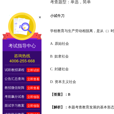
考查题型：单选，简单
×
小试牛刀
学校教育与生产劳动相脱离，是从（）
A. 原始社会
考试指导中心
咨询热线
B. 奴隶社会
4006-255-668
C. 封建社会
试听教招课程
立即试听
公告汇总查询
立即查看
D. 资本主义社会
教招微信矩阵
立即查看
【答案】：
B
考前飙分试卷
立即领取
面试学习教案
立即领取
【解析】
：
本题考查教育发展的基本形