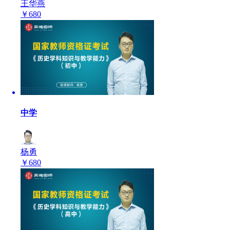
王华燕
￥
680
中学
杨勇
￥
680