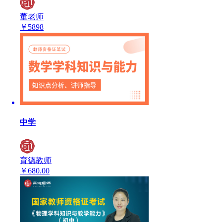
董老师
￥
5898
中学
育德教师
￥
680.00