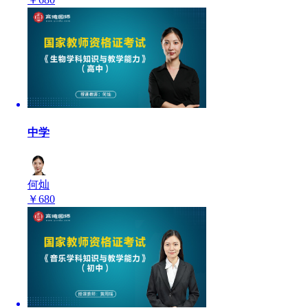
中学
何灿
￥
680