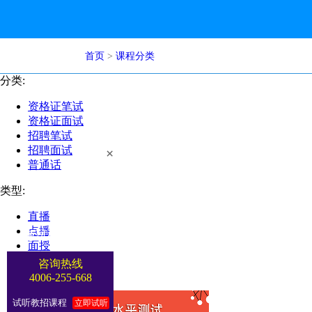
首页
>
课程分类
分类:
资格证笔试
资格证面试
招聘笔试
招聘面试
×
普通话
类型:
直播
点播
考试指导中心
面授
咨询热线
全部
4006-255-668
试听教招课程
立即试听