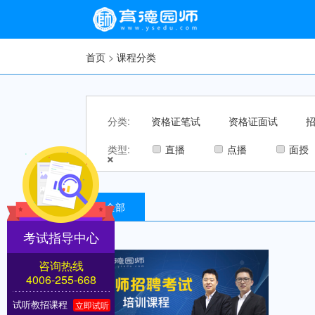
首页
>
课程分类
分类:
资格证笔试
资格证面试
类型:
直播
点播
面授
×
全部
考试指导中心
咨询热线
4006-255-668
试听教招课程
立即试听