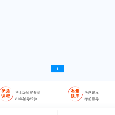
1
优质
海量
博士级师资资源
考题题库
课程
题库
21年辅导经验
考前指导