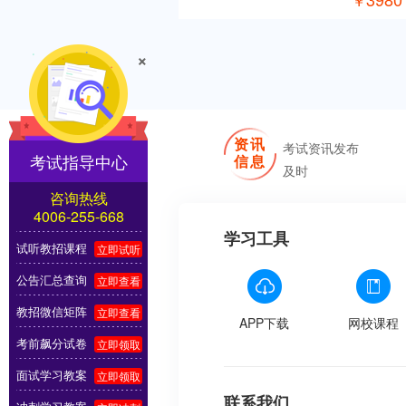
￥
×
资讯
考试资讯发布
考试指导中心
信息
及时
咨询热线
4006-255-668
学习工具
试听教招课程
立即试听
公告汇总查询
立即查看
教招微信矩阵
立即查看
APP下载
网校课程
考前飙分试卷
立即领取
面试学习教案
立即领取
联系我们