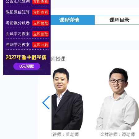
公告汇总查询
立即查看
教招微信矩阵
立即查看
课程详情
课程目录
考前飙分试卷
立即领取
面试学习教案
立即领取
冲刺学习教案
立即冲刺
名师授课
金牌讲师：董老师
金牌讲师：谭老师
金牌讲师：