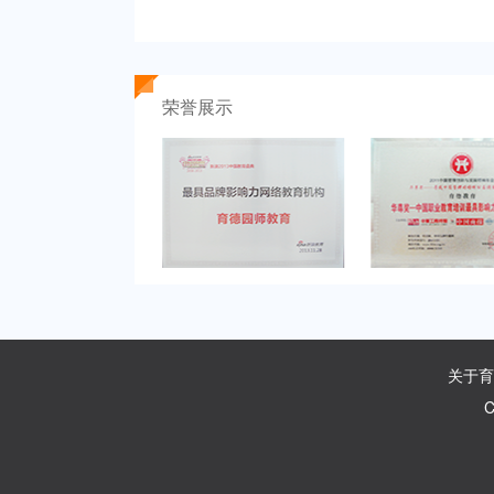
荣誉展示
关于育
C