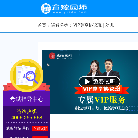
首页
>
课程分类
>
VIP尊享协议班 | 幼儿
×
考试指导中心
咨询热线
4006-255-668
试听教招课程
立即试听